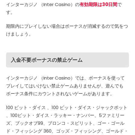
インターカジノ （Inter Casino）の
有効期限は30日間
で
す。
期限内にプレイしない場合はボーナスが消滅するので気をつ
けましょう。
入金不要ボーナスの禁止ゲーム
インターカジノ （Inter Casino）では、ボーナスを使って
プレイしてはいけない禁止ゲームありませんが、遊んでも
ボーナス条件にカウントされないゲームがあります。
100 ビット・ダイス 、100 ビット・ダイス・ジャックポット
、100ビット・ダイス・ラッキー・ナンバー、5ファミリー
ズ、ブックオブ99、ブロンコ・スピリット、ゴー・ゴール
ド・フィッシング 360、ゴッズ・フィッシング、ゴールド・