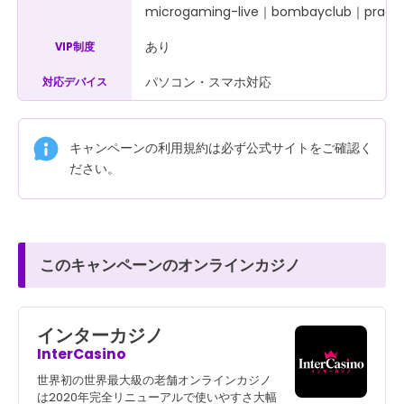
microgaming-live｜bombayclub｜pragmat
あり
VIP制度
パソコン・スマホ対応
対応デバイス
キャンペーンの利用規約は必ず公式サイトをご確認く
ださい。
このキャンペーンのオンラインカジノ
インターカジノ
InterCasino
世界初の世界最大級の老舗オンラインカジノ
は2020年完全リニューアルで使いやすさ大幅