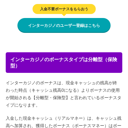
入金不要ボーナスをもらおう
インターカジノのユーザー登録はこちら
インターカジノのボーナスタイプは分離型（保険
型）
インターカジノのボーナスは、現金キャッシュの残高が終
わった時点（キャッシュ残高0になる）よりボーナスの使用
が開始される【分離型・保険型】と言われているボーナスタ
イプになります。
入金した現金キャッシュ（リアルマネー）は、キャッシュ残
高へ加算され、獲得したボーナス（ボーナスマネー）はボー