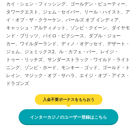
カイ・シェン・フィッシング、ゴールデン・ビューティー、
タワークエスト、ジェム・セイバー、リール・ハイスト、ア
イ・オブ・ザ・クラーケン、パールズ オブ インディア、
キャッシュ・アルティメット、ゾンビ・クイーン、ダイヤモ
ンド・ブリッツ、パイロ・ピクシース、ダブル・ジョー
カー、ワイルダーランド、ディノ・オデッセイ、デザート・
ジェム、ジェミックス2、ル・カフェ・バー、レイジ・
トゥー・リッチズ、サンダーストラック・ワイルド・ライト
ニング、ゾンビ・ホード、モンキー・ゴッド、ゴールド・ト
レイン、マジック・オブ・サハラ、エイジ・オブ・アイス・
ドラゴンズ
入金不要ボーナスをもらおう
インターカジノのユーザー登録はこちら