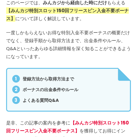
このページでは、
みんカジから経由した時にだけ
もらえる
【みんカジ特別スロット150回フリースピン入金不要ボーナ
ス】
について詳しく解説しています。
一度しかもらえないお得な特別入金不要ボーナスの概要だけ
でなく、登録手順から取得方法まで、出金条件やルール、
Q&Aといったあらゆる詳細情報を深く知ることができるよう
になっています。
登録方法から取得方法まで
ボーナスの出金条件やルール
よくある質問Q&A
是非、この記事の案内を参考に
【みんカジ特別スロット150
回フリースピン入金不要ボーナス】
を獲得してお得にイン