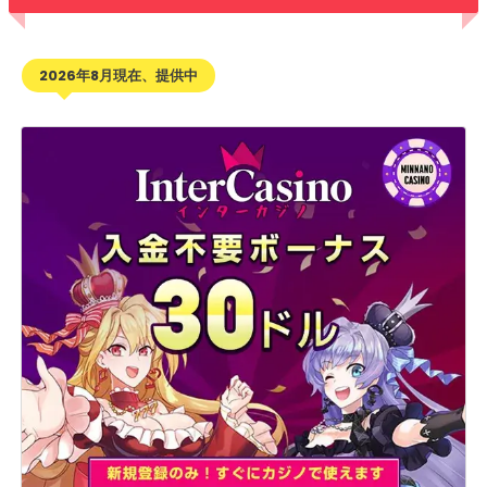
2026年8月現在、提供中