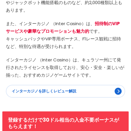
やジャックポット機能搭載のものなど、約2,000種類以上も
あります。
また、インターカジノ （Inter Casino）は、
招待制のVIP
サービスや豪華なプロモーションも魅力的
です。
キャッシュバックやVIP専用ボーナス、F1レース観戦に招待
など、特別な待遇が受けられます。
インターカジノ （Inter Casino）は、キュラソー州にて発
行されたライセンスを取得しており、安心・安全・楽しいが
揃った、おすすめカジノゲームサイトです。
インターカジノを詳しくレビュー解説
登録するだけで30ドル相当の入金不要ボーナスが
もらえます！