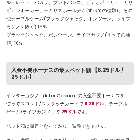
ルーレット、バカラ、プントバンコ、ビデオポーカー、カリ
ビアンポーカー、テキサスホールデム(すべての種類)、その
他テーブルゲーム(ブラックジャック、ポンツーン、ライブ
カジノを除く) 15％
ブラックジャック、ポンツーン、ライブカジノ(すべての種
類) 10%
入金不要ボーナスの最大ベット額 【6.25ドル /
25ドル】
インターカジノ （Inter Casino）の入金不要ボーナスを
使ってスロット/スクラッチカードで
6.25ドル
、テーブル
ゲーム/ライブカジノまで
25ドル
です。
ベット額は固定となっており、調整できません。