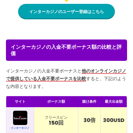
インターカジノのユーザー登録はこちら
インターカジノの入金不要ボーナス額の比較と評
価
インターカジノの入金不要ボーナスと
他のオンラインカジノ
で提供している入金不要ボーナスを比較
すると、下記のよう
な内容となります。
サイト
ボーナス額
賭け条件
最大出金額
フリースピン
30倍
300USD
150回
インターカジノ