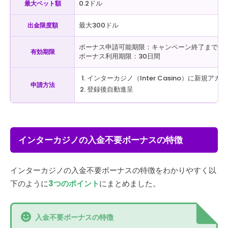
0.2ドル
最大ベット額
最大300ドル
出金限度額
ボーナス申請可能期限：キャンペーン終了まで
有効期限
ボーナス利用期限：30日間
インターカジノ（Inter Casino）に新規ア
申請方法
登録後自動進呈
インターカジノの入金不要ボーナスの特徴
インターカジノの入金不要ボーナスの特徴をわかりやすく以
下のように
3つのポイント
にまとめました。
入金不要ボーナスの特徴