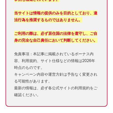
当サイトは情報の提供のみを目的としており、違
法行為を推奨するものではありません。
ご利用の際は、必ず居住国の法律を遵守し、ご自
身の完全な自己責任において判断してください。
免責事項：本記事に掲載されているボーナス内
容、利用規約、サイト仕様などの情報は2026年
時点のものです。
キャンペーン内容や運営方針は予告なく変更され
る可能性があります。
最新の情報は、必ず各公式サイトの利用規約をご
確認ください。