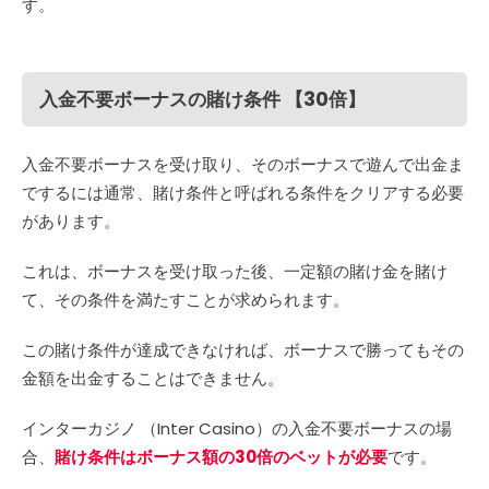
す。
入金不要ボーナスの賭け条件 【30倍】
入金不要ボーナスを受け取り、そのボーナスで遊んで出金ま
でするには通常、賭け条件と呼ばれる条件をクリアする必要
があります。
これは、ボーナスを受け取った後、一定額の賭け金を賭け
て、その条件を満たすことが求められます。
この賭け条件が達成できなければ、ボーナスで勝ってもその
金額を出金することはできません。
インターカジノ （Inter Casino）の入金不要ボーナスの場
合、
賭け条件はボーナス額の30倍のベットが必要
です。