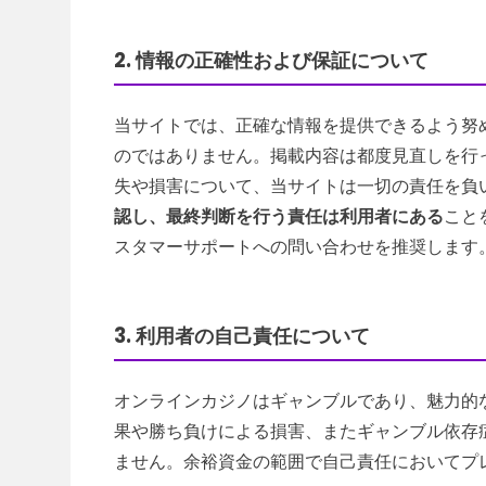
2. 情報の正確性および保証について
当サイトでは、正確な情報を提供できるよう努
のではありません。掲載内容は都度見直しを行
失や損害について、当サイトは一切の責任を負
認し、最終判断を行う責任は利用者にある
こと
スタマーサポートへの問い合わせを推奨します
3. 利用者の自己責任について
オンラインカジノはギャンブルであり、魅力的
果や勝ち負けによる損害、またギャンブル依存
ません。余裕資金の範囲で自己責任においてプ