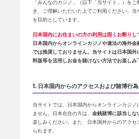
「みんなのカジノ」（以下「当サイト」）をご
き、ご理解いただいた上でご利用ください。当
を目的としています。
日本国内にお住まいの方の利用は固くお断りし
日本国内からオンラインカジノや違法の海外金
では推奨しておりません。当サイトは日本国外
料版等を活用しお金を賭けない方法でお楽しみ
1. 日本国内からのアクセスおよび賭博行
当サイトでは、日本国内からオンラインカジノ
ません。日本在住の方は、
金銭賭博に該当しな
楽しみください。また、日本国外からのアクセ
られます。