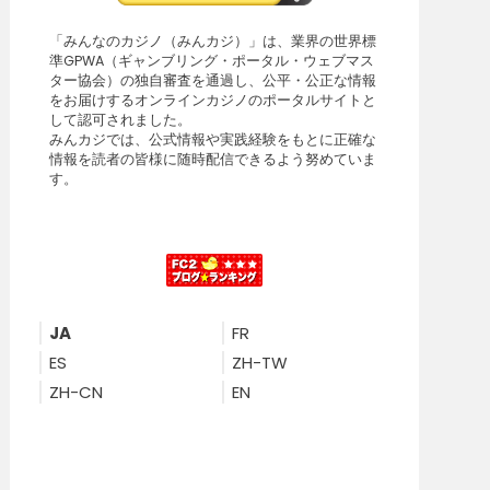
「みんなのカジノ（みんカジ）」は、業界の世界標
準GPWA（ギャンブリング・ポータル・ウェブマス
ター協会）の独自審査を通過し、公平・公正な情報
をお届けするオンラインカジノのポータルサイトと
して認可されました。
みんカジでは、公式情報や実践経験をもとに正確な
情報を読者の皆様に随時配信できるよう努めていま
す。
JA
FR
ES
ZH-TW
ZH-CN
EN