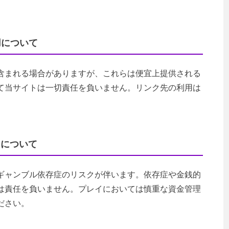
用について
含まれる場合がありますが、これらは便宜上提供される
て当サイトは一切責任を負いません。リンク先の利用は
クについて
ギャンブル依存症のリスクが伴います。依存症や金銭的
は責任を負いません。プレイにおいては慎重な資金管理
ださい。