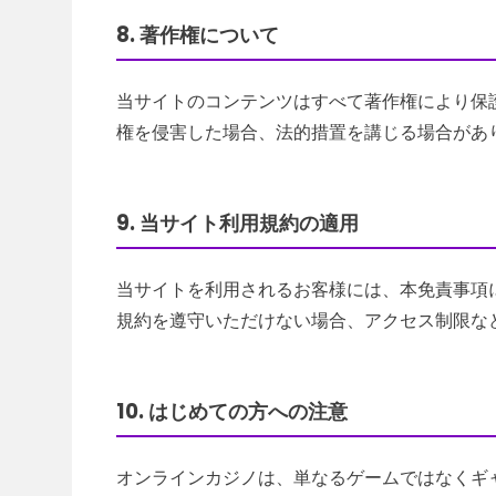
8. 著作権について
当サイトのコンテンツはすべて著作権により保
権を侵害した場合、法的措置を講じる場合があ
9. 当サイト利用規約の適用
当サイトを利用されるお客様には、本免責事項
規約を遵守いただけない場合、アクセス制限な
10. はじめての方への注意
オンラインカジノは、単なるゲームではなくギ