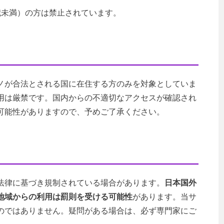
8歳未満）の方は禁止されています。
ノが合法とされる国に在住する方のみを対象としていま
用は厳禁です。国内からの不適切なアクセスが確認され
可能性がありますので、予めご了承ください。
法律に基づき規制されている場合があります。
日本国外
地域からの利用は罰則を受ける可能性
があります。当サ
のではありません。疑問がある場合は、必ず専門家にご