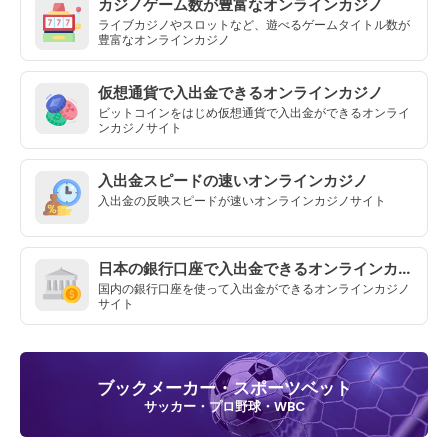
カジノゲーム数が豊富なオンラインカジノ
ライブカジノやスロットなど、遊べるゲームタイトル数が
豊富なオンラインカジノ
仮想通貨で入出金できるオンラインカジノ
ビットコインをはじめ仮想通貨で入出金ができるオンライ
ンカジノサイト
入出金スピードの速いオンラインカジノ
入出金の反映スピードが速いオンラインカジノサイト
日本の銀行口座で入出金できるオンラインカジノ
国内の銀行口座を使って入出金ができるオンラインカジノ
サイト
ブックメーカー・スポーツベット
サッカー・プロ野球・WBC