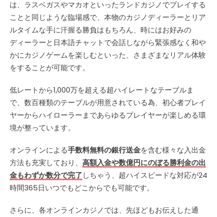
は、ラスベガスやマカオといったランドカジノでプレイする
ことと同じような臨場感で、本物のカジノディーラーとリア
ルタイムな手に汗握る勝負はもちろん、時にはお好みの
ディーラーと日本語チャットで会話しながら緊張感なく和や
かにカジノゲームを楽しむといった、さまざまなリアル体験
をすることが可能です。
低レートから1,000万を超える超ハイレートなテーブルま
で、数百種類のテーブルが用意されている為、初心者プレイ
ヤーからハイローラーまであらゆるプレイヤーが楽しめる環
境が整っています。
オンラインによる
手数料無料の銀行送金
を含む様々な入出金
方法も充実しており、
高額入金や数億円にのぼる勝利金の出
金もわずか数分で完了
しちゃう、超ハイスピードな対応が24
時間365日いつでもどこからでも可能です。
さらに、各オンラインカジノでは、先ほどもお伝えした通