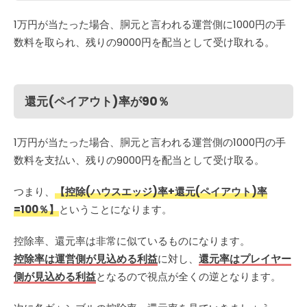
1万円が当たった場合、胴元と言われる運営側に1000円の手
数料を取られ、残りの9000円を配当として受け取れる。
還元(ペイアウト)率が90％
1万円が当たった場合、胴元と言われる運営側の1000円の手
数料を支払い、残りの9000円を配当として受け取る。
つまり、
【控除(ハウスエッジ)率+還元(ペイアウト)率
=100％】
ということになります。
控除率、還元率は非常に似ているものになります。
控除率は運営側が見込める利益
に対し、
還元率はプレイヤー
側が見込める利益
となるので視点が全くの逆となります。