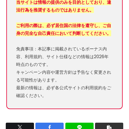
当サイトは情報の提供のみを目的としており、違
法行為を推奨するものではありません。
ご利用の際は、必ず居住国の法律を遵守し、ご自
身の完全な自己責任において判断してください。
免責事項：本記事に掲載されているボーナス内
容、利用規約、サイト仕様などの情報は2026年
時点のものです。
キャンペーン内容や運営方針は予告なく変更され
る可能性があります。
最新の情報は、必ず各公式サイトの利用規約をご
確認ください。