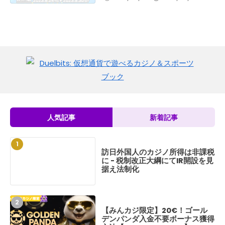
人気記事
新着記事
訪日外国人のカジノ所得は非課税
Golden Pan
に - 税制改正大綱にてIR開設を見
ンダ）の評判や入
据え法制化
について
【みんカジ限定】20€！ゴール
【みんカジ限定】
デンパンダ入金不要ボーナス獲得
デンパンダ入金不