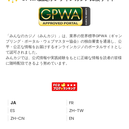
「みんなのカジノ（みんカジ）」は、業界の世界標準GPWA（ギャン
ブリング・ポータル・ウェブマスター協会）の独自審査を通過し、公
平・公正な情報をお届けするオンラインカジノのポータルサイトとし
て認可されました。
みんカジでは、公式情報や実践経験をもとに正確な情報を読者の皆様
に随時配信できるよう努めています。
JA
FR
ES
ZH-TW
ZH-CN
EN