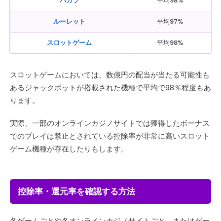
バカラ
平均98%
ルーレット
平均97%
スロットゲーム
平均98%
スロットゲームにおいては、数億円の配当が当たる可能性も
あるジャックポットが搭載された機種で平均で98％程度もあ
ります。
実際、一部のオンラインカジノサイトでは獲得したボーナス
でのプレイは禁止とされている控除率が非常に高いスロット
ゲーム機種が存在したりもします。
控除率・還元率を確認する方法
各ゲームごとや各オンラインカジノサイトごと、またはゲー