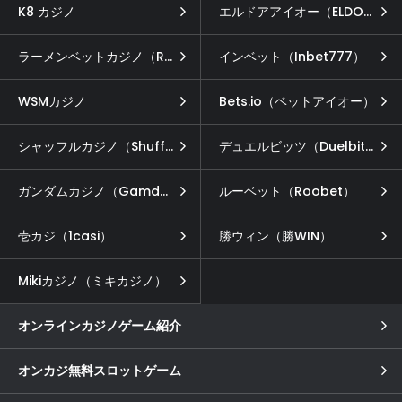
K8 カジノ
エルドアアイオー（ELDOAH.io）
ラーメンベットカジノ（RAMENBET）
インベット（Inbet777）
WSMカジノ
Bets.io（ベットアイオー）
シャッフルカジノ（Shuffle）
デュエルビッツ（Duelbits）
ガンダムカジノ（Gamdom）
ルーベット（Roobet）
壱カジ（1casi）
勝ウィン（勝WIN）
Mikiカジノ（ミキカジノ）
オンラインカジノゲーム紹介
オンカジ無料スロットゲーム