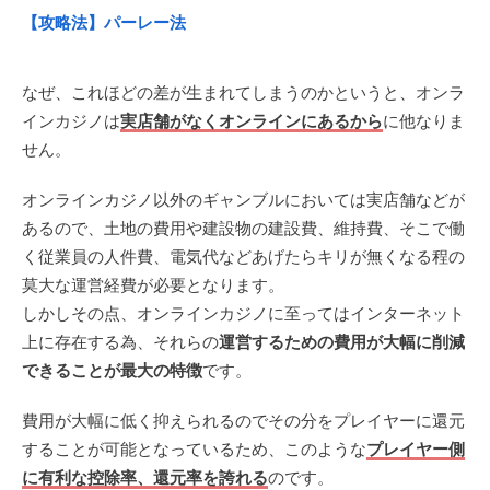
【攻略法】パーレー法
なぜ、これほどの差が生まれてしまうのかというと、オンラ
インカジノは
実店舗がなくオンラインにあるから
に他なりま
せん。
オンラインカジノ以外のギャンブルにおいては実店舗などが
あるので、土地の費用や建設物の建設費、維持費、そこで働
く従業員の人件費、電気代などあげたらキリが無くなる程の
莫大な運営経費が必要となります。
しかしその点、オンラインカジノに至ってはインターネット
上に存在する為、それらの
運営するための費用が大幅に削減
できることが最大の特徴
です。
費用が大幅に低く抑えられるのでその分をプレイヤーに還元
することが可能となっているため、このような
プレイヤー側
に有利な控除率、還元率を誇れる
のです。