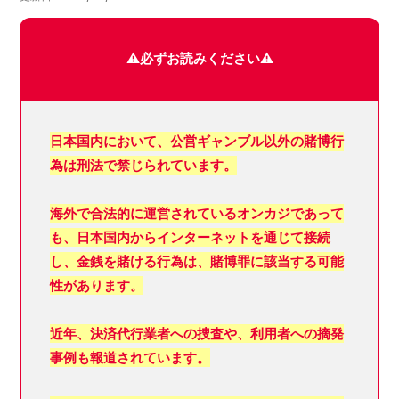
⚠️必ずお読みください⚠️
日本国内において、
公営ギャンブル以外の賭博行
為は刑法で禁じられています。
海外で合法的に運営されているオンカジであって
も、日本国内からインターネットを通じて接続
し、金銭を賭ける行為は、賭博罪に該当する可能
性があります。
近年、決済代行業者への捜査や、利用者への摘発
事例も報道されています。