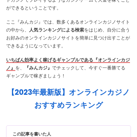
ができるということです。
ここ『みんカジ』では、数多くあるオンラインカジノサイト
の中から、
人気ランキングによる検索
をはじめ、自分に合う
お好みのオンラインカジノサイトを簡単に見つけ出すことが
できるようになっています。
いちばん効率よく稼げるギャンブルである『オンラインカジ
ノ』
を、
『みんカジ』
でチェックして、今すぐ一番勝てる
ギャンブルで稼ぎましょう！
【2023年最新版】オンラインカジノ
おすすめランキング
この記事を書いた人