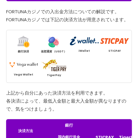
FORTUNAカジノでの入出金方法についての解説です。
FORTUNAカジノでは下記の決済方法が用意されています。
iWallet
STICPAY
銀行決済
仮想通貨 （USDT）
Vega Wallet
TigerPay
上記から自分にあった決済方法を利用できます。
各決済によって、最低入金額と最大入金額が異なりますの
で、気をつけましょう。
銀行
決済方法
STICPAY
TigerPa
国内銀行送金