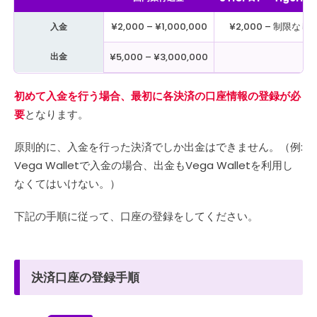
¥2,000 – ¥1,000,000
¥2,000 – 制限なし
入金
¥5,000 – ¥3,000,000
出金
初めて入金を行う場合、最初に各決済の口座情報の登録が必
要
となります。
原則的に、入金を行った決済でしか出金はできません。（例:
Vega Walletで入金の場合、出金もVega Walletを利用し
なくてはいけない。）
下記の手順に従って、口座の登録をしてください。
決済口座の登録手順