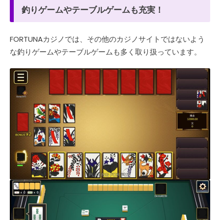
釣りゲームやテーブルゲームも充実！
FORTUNAカジノでは、その他のカジノサイトではないよう
な釣りゲームやテーブルゲームも多く取り扱っています。