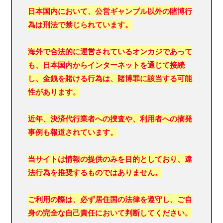
日本国内において、
公営ギャンブル以外の賭博行
為は刑法で禁じられています。
海外で合法的に運営されているオンカジであって
も、日本国内からインターネットを通じて接続
し、金銭を賭ける行為は、賭博罪に該当する可能
性があります。
近年、決済代行業者への捜査や、利用者への摘発
事例も報道されています。
当サイトは情報の提供のみを目的としており、違
法行為を推奨するものではありません。
ご利用の際は、必ず居住国の法律を遵守し、ご自
身の完全な自己責任において判断してください。