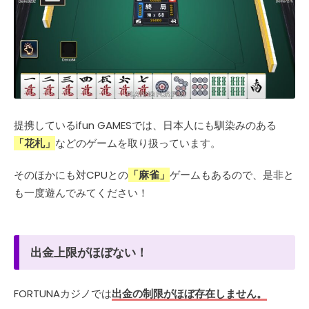
提携しているifun GAMESでは、日本人にも馴染みのある
「花札」
などのゲームを取り扱っています。
そのほかにも対CPUとの
「麻雀」
ゲームもあるので、是非と
も一度遊んでみてください！
出金上限がほぼない！
FORTUNAカジノでは
出金の制限がほぼ存在しません。