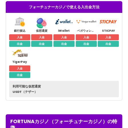
フォーチュナーカジノで使える入出金方法
銀行振込
仮想通貨
iWallet
ベガウォレット
STICPAY
入金
入金
入金
入金
入金
出金
出金
出金
出金
出金
TigerPay
入金
出金
利用可能な仮想通貨
USDT（テザー）
FORTUNAカジノ（フォーチュナーカジノ）の特
徴