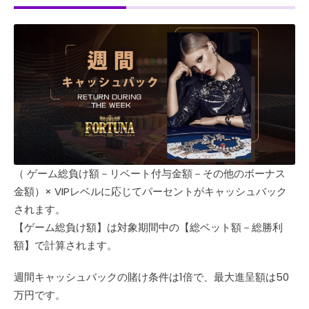
（ ゲーム総負け額－リベート付与金額－その他のボーナス
金額）× VIPレベルに応じてパーセントがキャッシュバック
されます。
【ゲーム総負け額】は対象期間中の【総ベット額－総勝利
額】で計算されます。
週間キャッシュバックの賭け条件は1倍で、最大進呈額は50
万円です。