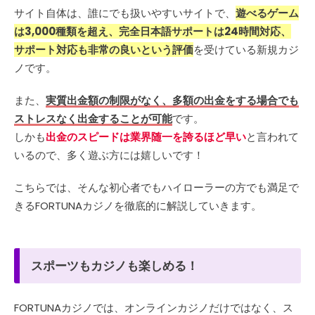
サイト自体は、誰にでも扱いやすいサイトで、
遊べるゲーム
は3,000種類を超え、完全日本語サポートは24時間対応、
サポート対応も非常の良いという評価
を受けている新規カジ
ノです。
また、
実質出金額の制限がなく、多額の出金をする場合でも
ストレスなく出金することが可能
です。
しかも
出金のスピードは業界随一を誇るほど早い
と言われて
いるので、多く遊ぶ方には嬉しいです！
こちらでは、そんな初心者でもハイローラーの方でも満足で
きるFORTUNAカジノを徹底的に解説していきます。
スポーツもカジノも楽しめる！
FORTUNAカジノでは、オンラインカジノだけではなく、ス