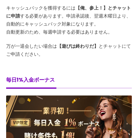
キャッシュバックを獲得するには
【俺、参上！】
とチャット
に申請
する必要があります。申請承認後、翌週木曜日より、
自動的にキャッシュバック対象になります。
自動更新のため、毎週申請する必要はありません。
万が一退会したい場合は
【遊びは終わりだ】
とチャットにて
ご申請ください。
毎日1%入金ボーナス