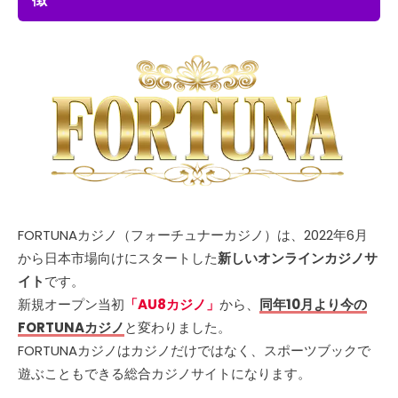
FORTUNAカジノ（フォーチュナーカジノ）は、2022年6月
から日本市場向けにスタートした
新しいオンラインカジノサ
イト
です。
新規オープン当初
「AU8カジノ」
から、
同年10月より今の
FORTUNAカジノ
と変わりました。
FORTUNAカジノはカジノだけではなく、スポーツブックで
遊ぶこともできる総合カジノサイトになります。