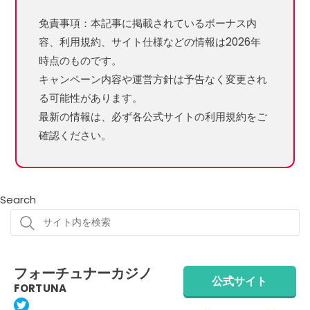
免責事項：本記事に掲載されているボーナス内
容、利用規約、サイト仕様などの情報は2026年
時点のものです。
キャンペーン内容や運営方針は予告なく変更され
る可能性があります。
最新の情報は、必ず各公式サイトの利用規約をご
確認ください。
Search
フォーチュナーカジノ
公式サイト
FORTUNA