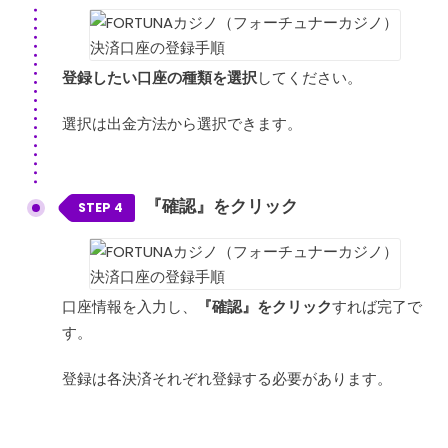
登録したい口座の種類を選択
してください。
選択は出金方法から選択できます。
『確認』をクリック
STEP 4
口座情報を入力し、
『確認』をクリック
すれば完了で
す。
登録は各決済それぞれ登録する必要があります。