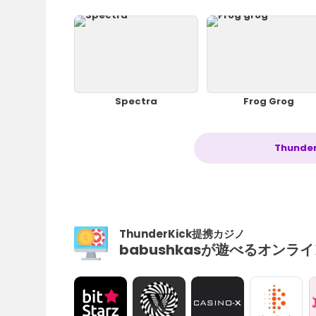
Spectra
Frog Grog
Thunde
ThunderKick提携カジノ
babushkasが遊べるオンラ