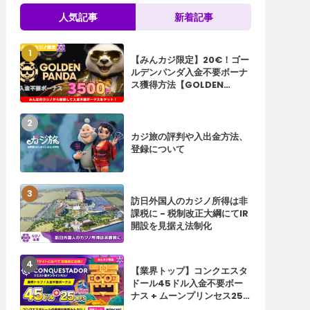
人気記事
新着記事
【みんカジ限定】20€！ゴー
Golden Panda（ゴール
ルデンパンダ入金不要ボーナ
ンパンダ）の評判や入出金
ス獲得方法【GOLDEN
法、登録について
PANDA】
【みんカジ限定】20€！ゴ
カジ旅の評判や入出金方法、
ルデンパンダ入金不要ボー
登録について
ス獲得方法【GOLDEN
PANDA】
訪日外国人のカジノ所得は非
【実戦レポ】クイーンカジ
課税に - 税制改正大綱にてIR
で懐かしのパチスロ名機に
開設を見据え法制化
会！まさかの大勝ち体験レ
ポート
【業界トップ】コンクエスタ
【最新情報】ブレイキング
ドール45ドル入金不要ボー
ウン18 勝敗予想、喧嘩自
ナス + ムーンプリンセス25
対戦カード、開催日程まと
回フリースピン！【みんカジ
【格闘技