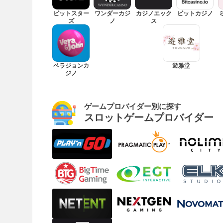
ビットスター
ワンダーカジ
カジノエック
ビットカジノ
ズ
ノ
ス
ベラジョンカ
遊雅堂
ジノ
ゲームプロバイダー別に探す
スロットゲームプロバイダー