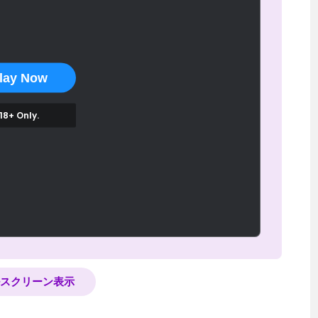
lay Now
18+ Only.
スクリーン表示