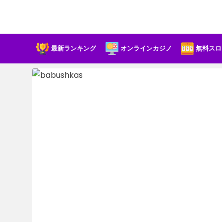
最新ランキング
オンラインカジノ
無料スロ