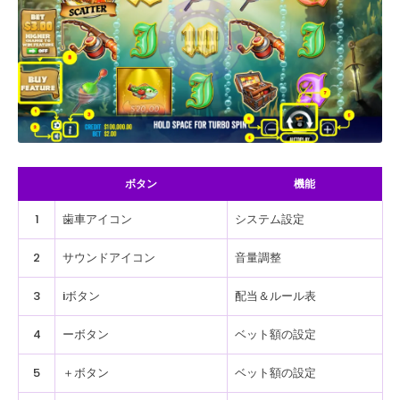
ボタン
機能
1
歯車アイコン
システム設定
2
サウンドアイコン
音量調整
3
iボタン
配当＆ルール表
4
ーボタン
ベット額の設定
5
＋ボタン
ベット額の設定