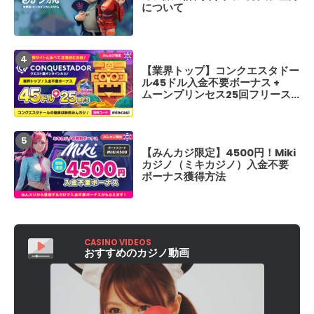
かしのパチスロ名
について
かの大勝ち体験レ
【業界トップ】コンクエスタドー
【最新情報】ブレ
ル45ドル入金不要ボーナス +
18 勝敗予想、喧
ムーンプリンセス25回フリース
カード、開催日程
ピン！【みんカジ限定】新規登録
BreakingDown
だけで特別ボーナスもらえる
【みんカジ限定】4500円！Miki
【最新情報】ブレ
カジノ（ミキカジノ）入金不要
17.5 勝敗予想
ボーナス獲得方法
カード、開催日程
BreakingDown1
CASINO VIDEOS
おすすめのカジノ動画