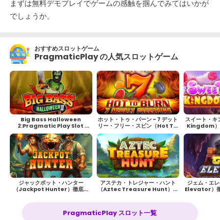
まずは無料デモプレイでゲームの感触を掴んでみてはいかが
でしょうか。
おすすめスロットゲーム
PragmaticPlay の人気スロットゲーム
Big Bass Halloween 
ホット・トゥ・バーン - 7 デット
スイート・キン
2:Pragmatic Play Slot 
リー・フリー・スピン（Hot To 
Kingdo
Review
Burn - 7 Deadly Free 
や
Spins）徹底解説！遊び方や攻
略方法
ジャックポット・ハンター
アステカ・トレジャー・ハント
ジェム・エレ
（Jackpot Hunter）徹底解
（Aztec Treasure Hunt）徹
Elevato
説！遊び方や攻略方法
底解説！遊び方や攻略方法
攻
PragmaticPlay スロット一覧