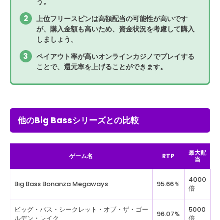
う。
上位フリースピンは高額配当の可能性が高いです
が、購入金額も高いため、資金状況を考慮して購入
しましょう。
ペイアウト率が高いオンラインカジノでプレイする
ことで、還元率を上げることができます。
他のBig Bassシリーズとの比較
最大配
ゲーム名
RTP
当
4000
Big Bass Bonanza Megaways
95.66％
倍
ビッグ・バス・シークレット・オブ・ザ・ゴー
5000
96.07%
ルデン・レイク
倍