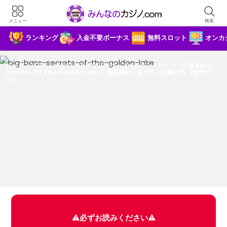
メニュー
検索
×
ランキング
入金不要ボーナス
無料スロット
オンカ
45ドル分の入金不要ボーナス+25回フリー
スピン
ビッグ・バス・シークレット・オブ・ザ・ゴールデン・レイク（Big Bass
Secrets Of The Golden Lake）徹底解説！遊び方や攻略方法 【無料デ
モ】
⚠️必ずお読みください⚠️