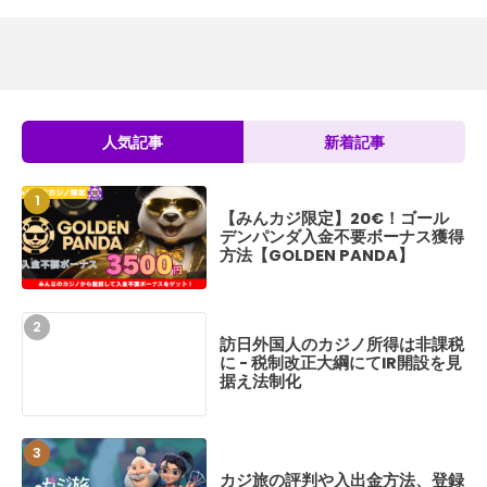
人気記事
新着記事
【みんカジ限定】20€！ゴール
Golden Pan
デンパンダ入金不要ボーナス獲得
ンダ）の評判や入
方法【GOLDEN PANDA】
について
訪日外国人のカジノ所得は非課税
【みんカジ限定】
に - 税制改正大綱にてIR開設を見
デンパンダ入金不
据え法制化
方法【GOLDEN P
【実戦レポ】クイ
カジ旅の評判や入出金方法、登録