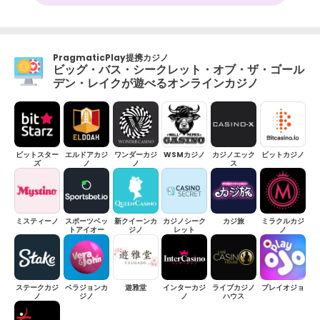
PragmaticPlay提携カジノ
ビッグ・バス・シークレット・オブ・ザ・ゴール
デン・レイクが遊べるオンラインカジノ
ビットスター
エルドアカジ
ワンダーカジ
WSMカジノ
カジノエック
ビットカジノ
ズ
ノ
ノ
ス
ミスティーノ
スポーツベッ
新クイーンカ
カジノシーク
カジ旅
ミラクルカジ
トアイオー
ジノ
レット
ノ
ステークカジ
ベラジョンカ
遊雅堂
インターカジ
ライブカジノ
プレイオジョ
ノ
ジノ
ノ
ハウス