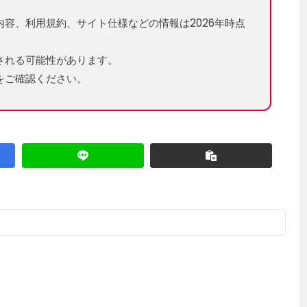
容、利用規約、サイト仕様などの情報は2026年時点
される可能性があります。
をご確認ください。