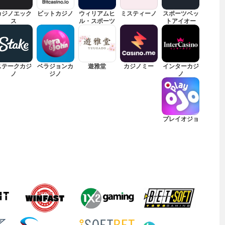
カジノエック
ビットカジノ
ウィリアムヒ
ミスティーノ
スポーツベッ
ス
ル・スポーツ
トアイオー
ステークカジ
ベラジョンカ
遊雅堂
カジノミー
インターカジ
ノ
ジノ
ノ
プレイオジョ