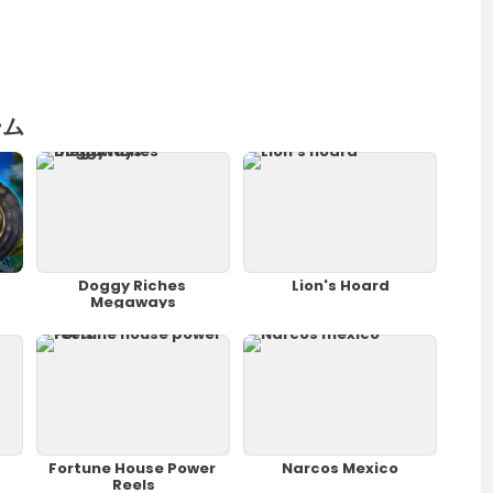
ーム
Doggy Riches 
Lion's Hoard
Megaways
Fortune House Power 
Narcos Mexico
Reels