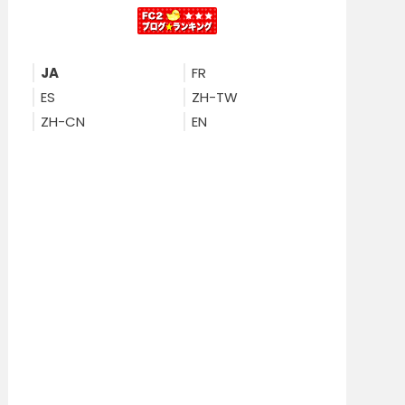
JA
FR
ES
ZH-TW
ZH-CN
EN