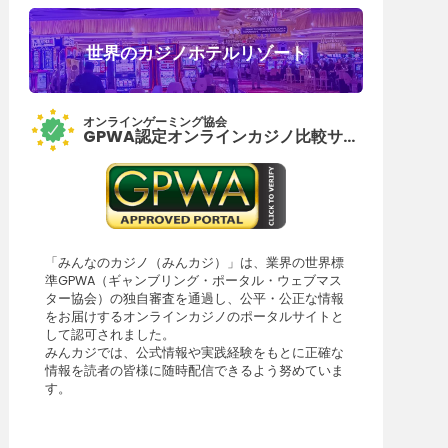
世界のカジノホテルリゾート
オンラインゲーミング協会
GPWA認定オンラインカジノ比較サイト
「みんなのカジノ（みんカジ）」は、業界の世界標
準GPWA（ギャンブリング・ポータル・ウェブマス
ター協会）の独自審査を通過し、公平・公正な情報
をお届けするオンラインカジノのポータルサイトと
して認可されました。
みんカジでは、公式情報や実践経験をもとに正確な
情報を読者の皆様に随時配信できるよう努めていま
す。