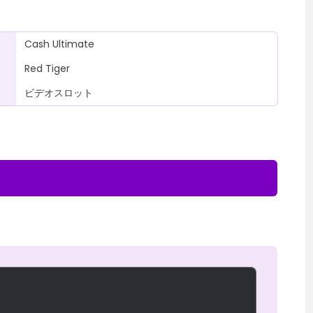
Cash Ultimate
Red Tiger
ビデオスロット