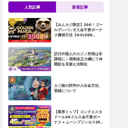
人気記事
新着記事
【みんカジ限定】20€！ゴー
Golden Panda（ゴール
ルデンパンダ入金不要ボーナ
ンパンダ）の評判や入出金
ス獲得方法【GOLDEN
法、登録について
PANDA】
訪日外国人のカジノ所得は非
【みんカジ限定】20€！ゴ
課税に - 税制改正大綱にてIR
ルデンパンダ入金不要ボー
開設を見据え法制化
ス獲得方法【GOLDEN
PANDA】
【実戦レポ】クイーンカジ
カジ旅の評判や入出金方法、
で懐かしのパチスロ名機に
登録について
会！まさかの大勝ち体験レ
ポート
【業界トップ】コンクエスタ
【最新情報】ブレイキング
ドール45ドル入金不要ボー
ウン18 勝敗予想、喧嘩自
ナス + ムーンプリンセス25
対戦カード、開催日程まと
回フリースピン！【みんカジ
【格闘技