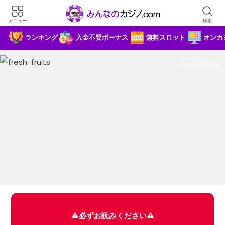
メニュー
検索
ランキング
入金不要ボーナス
無料スロット
オンカ
Fresh Fruits
⚠️必ずお読みください⚠️