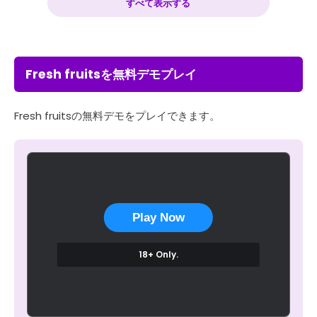
すべて表示する
Fresh fruitsを無料デモプレイ
Fresh fruitsの無料デモをプレイできます。
Play Now
18+ Only.