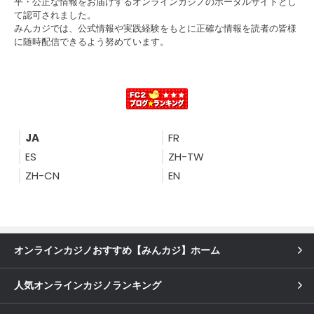
平・公正な情報をお届けするオンラインカジノのポータルサイトとし
て認可されました。
みんカジでは、公式情報や実践経験をもとに正確な情報を読者の皆様
に随時配信できるよう努めています。
JA
FR
ES
ZH-TW
ZH-CN
EN
オンラインカジノおすすめ【みんカジ】ホーム
人気オンラインカジノランキング