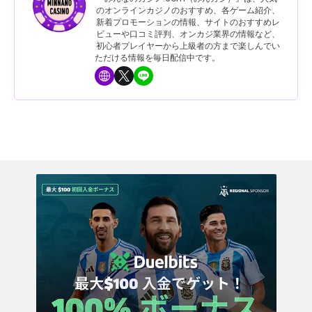
のオンラインカジノのおすすめ、各ゲーム紹介、
新着プロモーションの情報、サイトのおすすめレ
ビューや口コミ評判、オンカジ業界の情報など、
初心者プレイヤーから上級者の方まで楽しんでい
ただける情報を毎日配信中です。