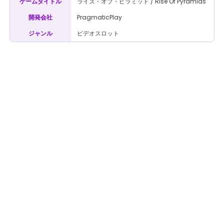
ライズ・オブ・ピラミッド / Rise Of Pyramids
ゲームタイトル
PragmaticPlay
開発会社
ビデオスロット
ジャンル