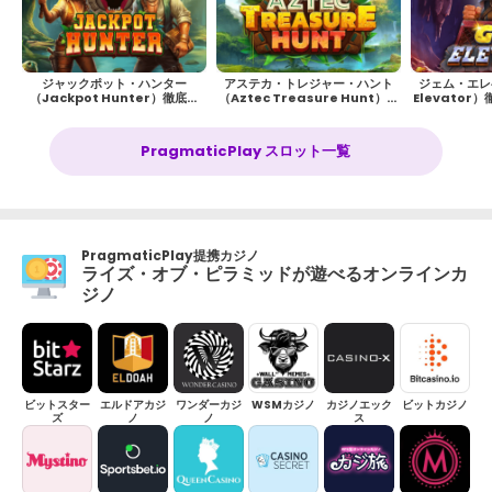
ジャックポット・ハンター
アステカ・トレジャー・ハント
ジェム・エレ
（Jackpot Hunter）徹底解
（Aztec Treasure Hunt）徹
Elevato
説！遊び方や攻略方法
底解説！遊び方や攻略方法
攻
PragmaticPlay スロット一覧
PragmaticPlay提携カジノ
ライズ・オブ・ピラミッドが遊べるオンラインカ
ジノ
ビットスター
エルドアカジ
ワンダーカジ
WSMカジノ
カジノエック
ビットカジノ
ズ
ノ
ノ
ス