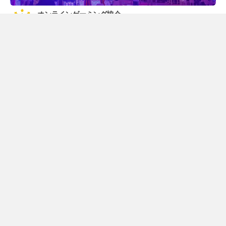
オンラインゲーミング協会
GPWA認定オンラインカジノ比較サイト
「みんなのカジノ（みんカジ）」は、業界の世界標準GPWA（ギャン
ブリング・ポータル・ウェブマスター協会）の独自審査を通過し、公
平・公正な情報をお届けするオンラインカジノのポータルサイトとし
て認可されました。
みんカジでは、公式情報や実践経験をもとに正確な情報を読者の皆様
に随時配信できるよう努めています。
JA
FR
ES
ZH-TW