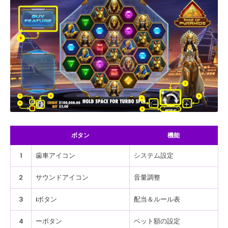
ボタン
機能
1
歯車アイコン
システム設定
2
サウンドアイコン
音量調整
3
iボタン
配当＆ルール表
4
ーボタン
ベット額の設定