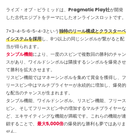
ライズ・オブ・ピラミッドは、
Pragmatic Play社
が開発
した古代エジプトをテーマにしたオンラインスロットです。
7×3-4-5-6-5-4-3という
独特のリール構成とクラスターペ
イシステムを採用
し、8つ以上の同じシンボルが繋がると配
当が得られます。
タンブル機能
により、一度のスピンで複数回の勝利のチャン
スがあり、ワイルドシンボルは隣接するシンボルを爆発させ
て勝利を拡大させます。
リスピン機能ではマネーシンボルを集めて賞金を獲得し、フ
リースピン中はマルチプライヤーが永続的に増加し、爆発的
な配当のチャンスが生まれます。
タンブル機能、ワイルドシンボル、リスピン機能、フリース
ピン、そしてフリースピン中の増加するマルチプライヤーな
ど、エキサイティングな機能が満載です。これらの機能が連
鎖することで、
最大5,000倍
の爆発的な勝利も夢ではありま
せん。