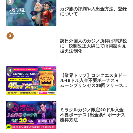
【みんカジ限定】
カジ旅の評判や入出金方法、登録
デンパンダ入金不
について
方法【GOLDEN P
訪日外国人のカジノ所得は非課税
【実戦レポ】クイ
に - 税制改正大綱にてIR開設を見
かしのパチスロ名
据え法制化
かの大勝ち体験レ
【業界トップ】コンクエスタドー
【最新情報】ブレ
ル45ドル入金不要ボーナス +
18 勝敗予想、喧
ムーンプリンセス25回フリース
カード、開催日程
ピン！【みんカジ限定】新規登録
BreakingDown
だけで特別ボーナスもらえる
ミラクルカジノ限定20ドル入金
【最新情報】ブレ
不要ボーナス | 出金条件ボーナス
17.5 勝敗予想
獲得方法
カード、開催日程
BreakingDown1