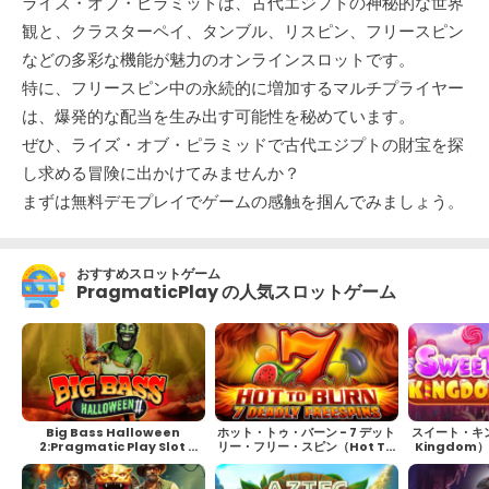
ライズ・オブ・ピラミッドは、古代エジプトの神秘的な世界
観と、クラスターペイ、タンブル、リスピン、フリースピン
などの多彩な機能が魅力のオンラインスロットです。
特に、フリースピン中の永続的に増加するマルチプライヤー
は、爆発的な配当を生み出す可能性を秘めています。
ぜひ、ライズ・オブ・ピラミッドで古代エジプトの財宝を探
し求める冒険に出かけてみませんか？
まずは無料デモプレイでゲームの感触を掴んでみましょう。
おすすめスロットゲーム
PragmaticPlay の人気スロットゲーム
Big Bass Halloween 
ホット・トゥ・バーン - 7 デット
スイート・キン
2:Pragmatic Play Slot 
リー・フリー・スピン（Hot To 
Kingdo
Review
Burn - 7 Deadly Free 
や
Spins）徹底解説！遊び方や攻
略方法