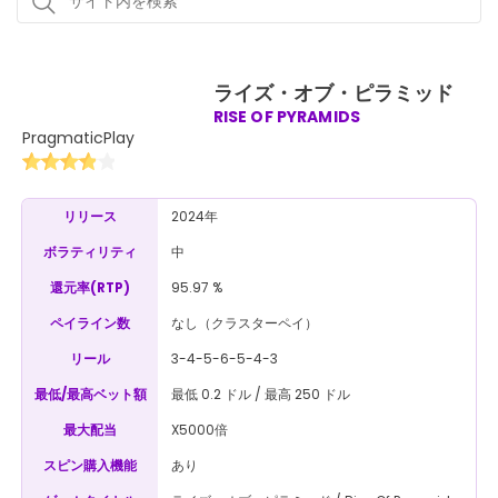
ライズ・オブ・ピラミッド
RISE OF PYRAMIDS
PragmaticPlay
2024年
リリース
中
ボラティリティ
95.97 %
還元率(RTP)
なし（クラスターペイ）
ペイライン数
3-4-5-6-5-4-3
リール
最低 0.2 ドル / 最高 250 ドル
最低/最高ベット額
X5000倍
最大配当
あり
スピン購入機能