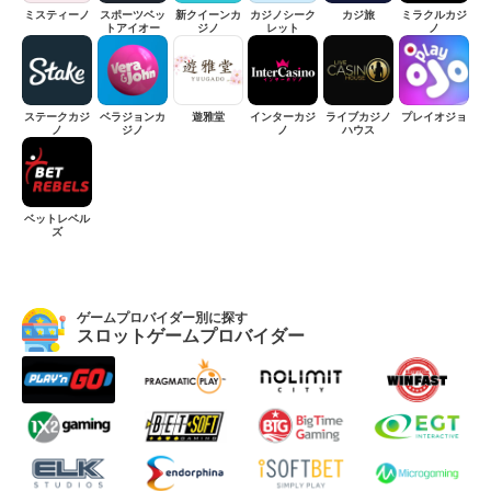
ミスティーノ
スポーツベッ
新クイーンカ
カジノシーク
カジ旅
ミラクルカジ
トアイオー
ジノ
レット
ノ
ステークカジ
ベラジョンカ
遊雅堂
インターカジ
ライブカジノ
プレイオジョ
ノ
ジノ
ノ
ハウス
ベットレベル
ズ
ゲームプロバイダー別に探す
スロットゲームプロバイダー