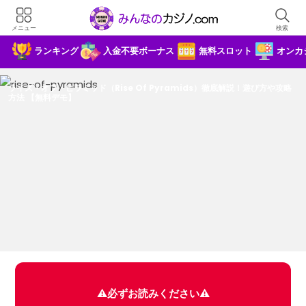
×
メニュー
検索
みんカジ限定！5000円の入金不要ボーナ
ランキング
入金不要ボーナス
無料スロット
オンカ
スを進呈
ライズ・オブ・ピラミッド（Rise Of Pyramids）徹底解説！遊び方や攻略
方法 【無料デモ】
⚠️必ずお読みください⚠️