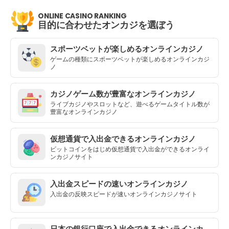
ONLINE CASINO RANKING
目的に合わせたオンカジを選ぼう
スポーツベットが楽しめるオンラインカジノ
ゲームの種類にスポーツベットが楽しめるオンラインカジ
ノ
カジノゲーム数が豊富なオンラインカジノ
ライブカジノやスロットなど、遊べるゲームタイトル数が
豊富なオンラインカジノ
仮想通貨で入出金できるオンラインカジノ
ビットコインをはじめ仮想通貨で入出金ができるオンライ
ンカジノサイト
入出金スピードの速いオンラインカジノ
入出金の反映スピードが速いオンラインカジノサイト
日本の銀行口座で入出金できるオンラインカジノ