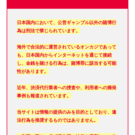
日本国内において、
公営ギャンブル以外の賭博行
為は刑法で禁じられています。
海外で合法的に運営されているオンカジであって
も、日本国内からインターネットを通じて接続
し、金銭を賭ける行為は、賭博罪に該当する可能
性があります。
近年、決済代行業者への捜査や、利用者への摘発
事例も報道されています。
当サイトは情報の提供のみを目的としており、違
法行為を推奨するものではありません。