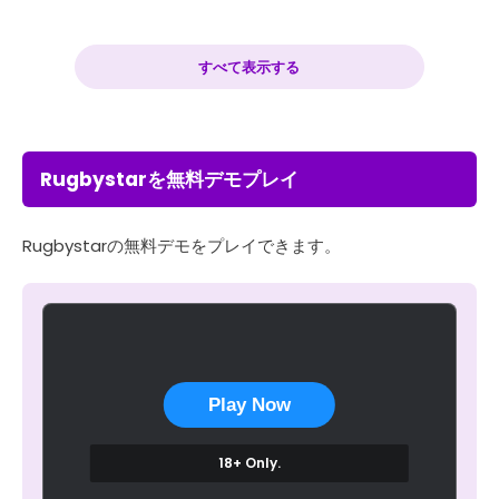
すべて表示する
Rugbystarを無料デモプレイ
Rugbystarの無料デモをプレイできます。
Play Now
18+ Only.