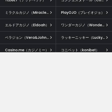
ミラクルカジノ（Miracle Casino）
PlayOJO（プレイオジョ）
エルドアカジノ（Eldoah）
ワンダーカジノ（Wonder Casino）
ベラジョン（Vera&John）
ラッキーニッキー（LuckyNiki）
Casino.me（カジノミー）
コニベット（konibet）
遊雅堂
カジノシークレット（Casino Secret）
カジ旅
ビットカジノ（Bit Casino）
ミスティーノ（Mystino）
インターカジノ（Inter Casino）
Stake（ステークカジノ）
ベットレベルズ（BetRebels）