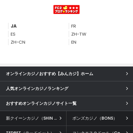
JA
FR
ES
ZH-TW
ZH-CN
EN
オンラインカジノおすすめ【みんカジ】ホーム
人気オンラインカジノランキング
おすすめオンラインカジノサイト一覧
新クイーンカジノ（SHIN QUEEN CASINO）
ボンズカジノ（BONS）
TEDBET（テッドベット）
コンクエスタドール（Conquestador）