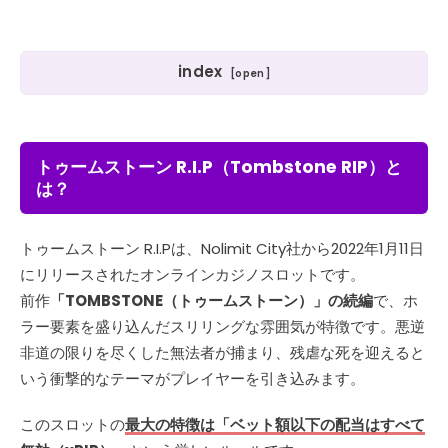
index
トゥームストーン R.I.P（Tombstone RIP）と
は？
トゥームストーン R.I.Pは、Nolimit City社から2022年1月11日
にリリースされたオンラインカジノスロットです。
前作
「TOMBSTONE（トゥームストーン）」の続編
で、ホ
ラー要素を盛り込んだスリリングな雰囲気が特徴です。悪逆
非道の限りを尽くした無法者が捕まり、残虐な死を迎えると
いう衝撃的なテーマがプレイヤーを引き込みます。
このスロットの
最大の特徴は「ベット額以下の配当はすべて