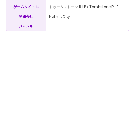
トゥームストーン R.I.P / Tombstone R.I.P
ゲームタイトル
Nolimit City
開発会社
ジャンル