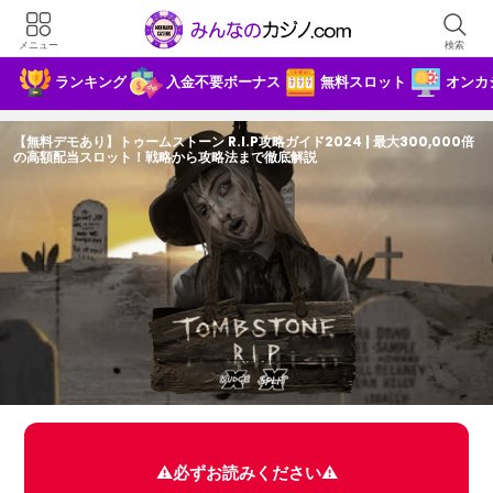
メニュー
検索
ランキング
入金不要ボーナス
無料スロット
オンカ
【無料デモあり】トゥームストーン R.I.P攻略ガイド2024 | 最大300,000倍
の高額配当スロット！戦略から攻略法まで徹底解説
×
みんカジ限定！5000円の入金不要ボーナ
スを進呈
⚠️必ずお読みください⚠️