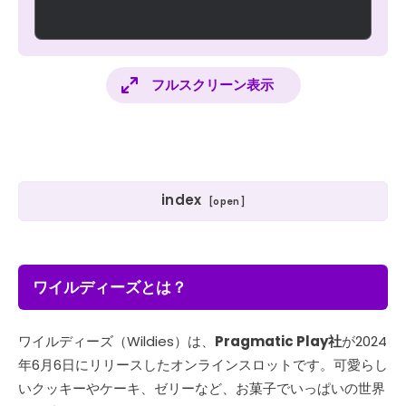
フルスクリーン表示
index
ワイルディーズとは？
ワイルディーズ（Wildies）は、
Pragmatic Play社
が2024
年6月6日にリリースしたオンラインスロットです。可愛らし
いクッキーやケーキ、ゼリーなど、お菓子でいっぱいの世界