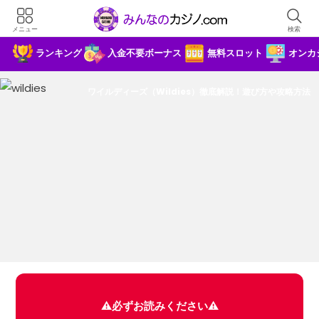
メニュー
検索
ランキング
入金不要ボーナス
無料スロット
オンカ
×
ワイルディーズ（Wildies）徹底解説！遊び方や攻略方法
みんカジ限定！5000円の入金不要ボーナ
スを進呈
⚠️必ずお読みください⚠️