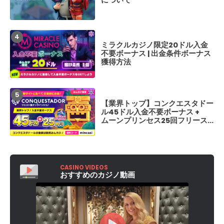
かの大勝ち体験レ
ミラクルカジノ限定20ドル入金
【最新情報】ブレ
不要ボーナス | 出金条件ボーナス
18 勝敗予想、喧
獲得方法
カード、開催日程
BreakingDown
【業界トップ】コンクエスタドー
【最新情報】ブレ
ル45ドル入金不要ボーナス +
17.5 勝敗予想
ムーンプリンセス25回フリース
カード、開催日程
ピン！【みんカジ限定】新規登録
BreakingDown1
だけで特別ボーナスもらえる
CASINO VIDEOS
おすすめのカジノ動画