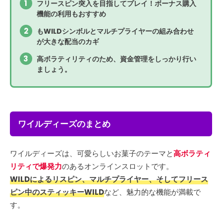
フリースピン突入を目指してプレイ！ボーナス購入
機能の利用もおすすめ
もWILDシンボルとマルチプライヤーの組み合わせ
が大きな配当のカギ
高ボラティリティのため、資金管理をしっかり行い
ましょう。
ワイルディーズのまとめ
ワイルディーズは、可愛らしいお菓子のテーマと
高ボラティ
リティで爆発力
のあるオンラインスロットです。
WILDによるリスピン、マルチプライヤー、そしてフリース
ピン中のスティッキーWILD
など、魅力的な機能が満載で
す。