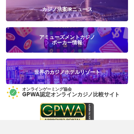
カジノ法案IRニュース
アミューズメントカジノ
ポーカー情報
世界のカジノホテルリゾート
オンラインゲーミング協会
GPWA認定オンラインカジノ比較サイト
「みんなのカジノ（みんカジ）」は、業界の世界標準GPWA（ギャン