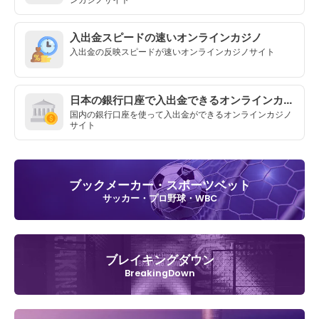
入出金スピードの速いオンラインカジノ
入出金の反映スピードが速いオンラインカジノサイト
日本の銀行口座で入出金できるオンラインカジノ
国内の銀行口座を使って入出金ができるオンラインカジノ
サイト
ブックメーカー・スポーツベット
サッカー・プロ野球・WBC
ブレイキングダウン
BreakingDown