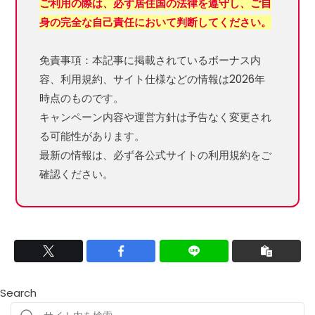
ご利用の際は、必ず居住国の法律を遵守し、ご自
身の完全な自己責任において判断してください。
免責事項：本記事に掲載されているボーナス内
容、利用規約、サイト仕様などの情報は2026年
時点のものです。
キャンペーン内容や運営方針は予告なく変更され
る可能性があります。
最新の情報は、必ず各公式サイトの利用規約をご
確認ください。
Search