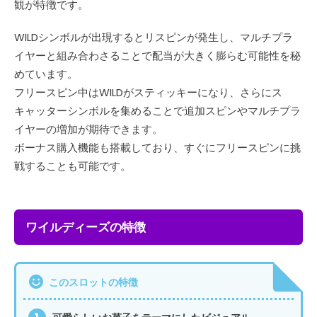
観が特徴です。
WILDシンボルが出現するとリスピンが発生し、マルチプラ
イヤーと組み合わさることで配当が大きく膨らむ可能性を秘
めています。
フリースピン中はWILDがスティッキーになり、さらにス
キャッターシンボルを集めることで追加スピンやマルチプラ
イヤーの増加が期待できます。
ボーナス購入機能も搭載しており、すぐにフリースピンに挑
戦することも可能です。
ワイルディーズの特徴
このスロットの特徴