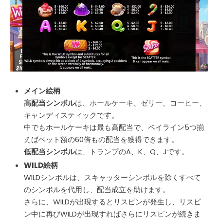
メイン絵柄
高配当シンボル
は、ホールケーキ、ゼリー、コーヒー、
キャンディスティックです。
中でもホールケーキは最も高配当で、ペイライン5つ揃
えばベット額の60倍もの配当を獲得できます。
低配当シンボル
は、トランプのA、K、Q、Jです。
WILD絵柄
WILDシンボルは、スキャッターシンボルを除くすべて
のシンボルを代用し、配当成立を助けます。
さらに、WILDが出現するとリスピンが発生し、リスピ
ン中に再びWILDが出現すればさらにリスピンが続きま