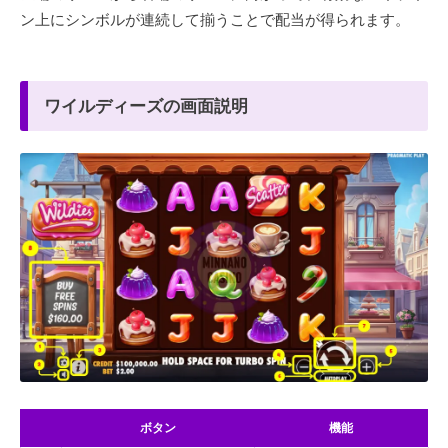
ン上にシンボルが連続して揃うことで配当が得られます。
ワイルディーズの画面説明
ボタン
機能