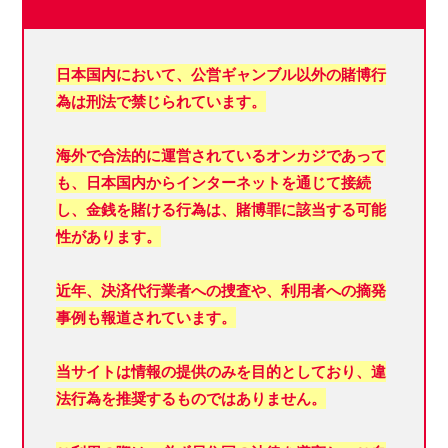
日本国内において、
公営ギャンブル以外の賭博行
為は刑法で禁じられています。
海外で合法的に運営されているオンカジであって
も、日本国内からインターネットを通じて接続
し、金銭を賭ける行為は、賭博罪に該当する可能
性があります。
近年、決済代行業者への捜査や、利用者への摘発
事例も報道されています。
当サイトは情報の提供のみを目的としており、違
法行為を推奨するものではありません。