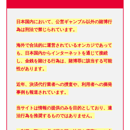
日本国内において、
公営ギャンブル以外の賭博行
為は刑法で禁じられています。
海外で合法的に運営されているオンカジであって
も、日本国内からインターネットを通じて接続
し、金銭を賭ける行為は、賭博罪に該当する可能
性があります。
近年、決済代行業者への捜査や、利用者への摘発
事例も報道されています。
当サイトは情報の提供のみを目的としており、違
法行為を推奨するものではありません。