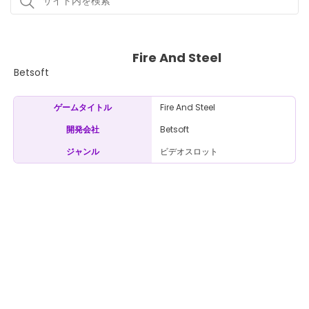
Fire And Steel
Betsoft
Fire And Steel
ゲームタイトル
Betsoft
開発会社
ビデオスロット
ジャンル