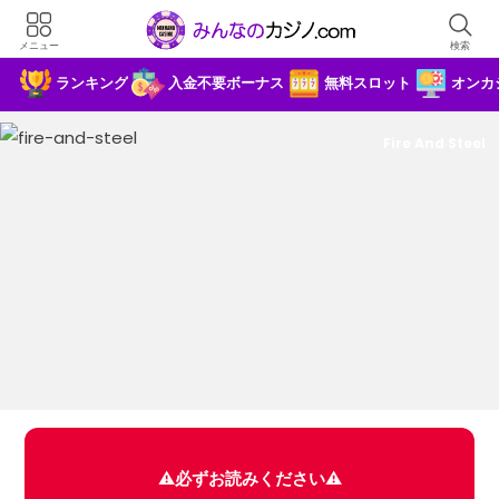
メニュー
検索
ランキング
入金不要ボーナス
無料スロット
オンカ
Fire And Steel
⚠️必ずお読みください⚠️