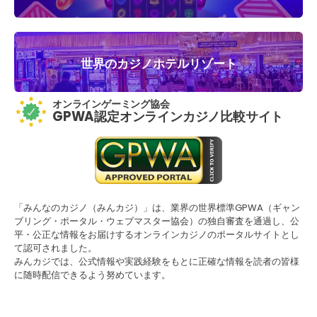
世界のカジノホテルリゾート
オンラインゲーミング協会
GPWA認定オンラインカジノ比較サイト
「みんなのカジノ（みんカジ）」は、業界の世界標準GPWA（ギャン
ブリング・ポータル・ウェブマスター協会）の独自審査を通過し、公
平・公正な情報をお届けするオンラインカジノのポータルサイトとし
て認可されました。
みんカジでは、公式情報や実践経験をもとに正確な情報を読者の皆様
に随時配信できるよう努めています。