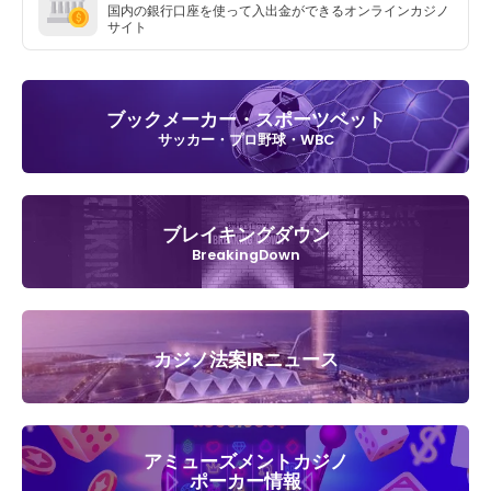
国内の銀行口座を使って入出金ができるオンラインカジノ
サイト
ブックメーカー・スポーツベット
サッカー・プロ野球・WBC
ブレイキングダウン
BreakingDown
カジノ法案IRニュース
アミューズメントカジノ
ポーカー情報