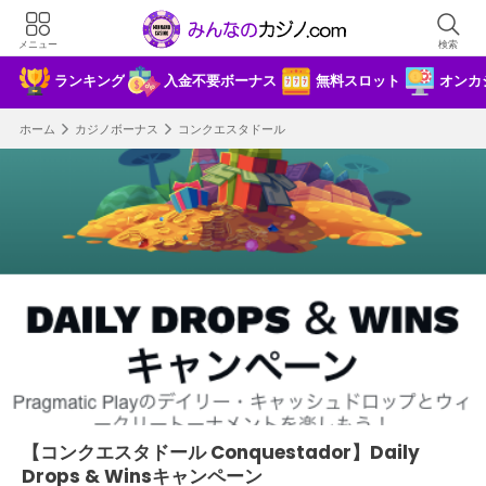
メニュー
検索
ランキング
入金不要ボーナス
無料スロット
オンカ
ホーム
カジノボーナス
コンクエスタドール
【コンクエスタドール Conquestador】Daily
Drops & Winsキャンペーン