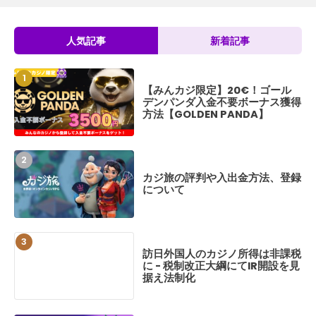
人気記事
新着記事
【みんカジ限定】20€！ゴール
Golden Pan
デンパンダ入金不要ボーナス獲得
ンダ）の評判や入
方法【GOLDEN PANDA】
について
【みんカジ限定】
カジ旅の評判や入出金方法、登録
デンパンダ入金不
について
方法【GOLDEN P
訪日外国人のカジノ所得は非課税
【実戦レポ】クイ
に - 税制改正大綱にてIR開設を見
かしのパチスロ名
据え法制化
かの大勝ち体験レ