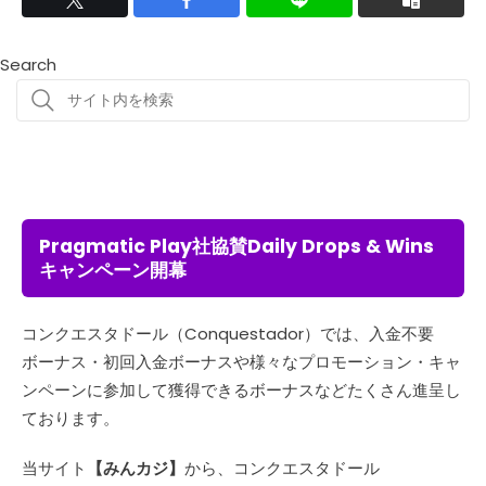
Search
Pragmatic Play社協賛Daily Drops & Wins
キャンペーン開幕
コンクエスタドール（Conquestador）では、入金不要
ボーナス・初回入金ボーナスや様々なプロモーション・キャ
ンペーンに参加して獲得できるボーナスなどたくさん進呈し
ております。
当サイト
【みんカジ】
から、コンクエスタドール