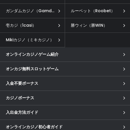
ガンダムカジノ（Gamdom）
ルーベット（Roobet）
壱カジ（1casi）
勝ウィン（勝WIN）
Mikiカジノ（ミキカジノ）
オンラインカジノゲーム紹介
オンカジ無料スロットゲーム
入金不要ボーナス
カジノボーナス
入出金方法ガイド
オンラインカジノ初心者ガイド