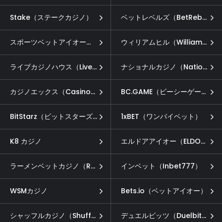
Stake（ステークカジノ）
ベットレベルズ（BetRebels）
スポーツベットアイオー（Sportsbet.io）
ウィリアムヒル（William Hill）
ライブカジノハウス（Live Casino House）
ナショナルカジノ（National Casino）
カジノエックス（Casino-X）
BC.GAME（ビーシーゲーム）
BitStarz（ビットスターズ）
1xBET（ワンバイベット）
K8 カジノ
エルドアアイオー（ELDOAH.io）
ラーメンベットカジノ（RAMENBET）
インベット（Inbet777）
WSMカジノ
Bets.io（ベットアイオー）
シャッフルカジノ（Shuffle）
デュエルビッツ（Duelbits）