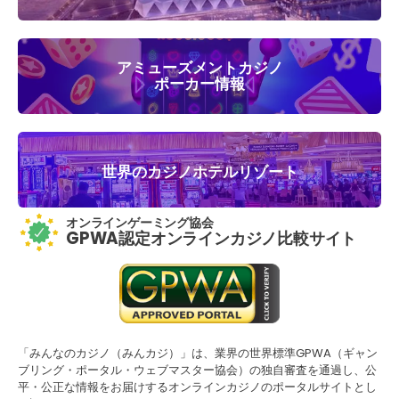
アミューズメントカジノ
ポーカー情報
世界のカジノホテルリゾート
オンラインゲーミング協会
GPWA認定オンラインカジノ比較サイト
「みんなのカジノ（みんカジ）」は、業界の世界標準GPWA（ギャン
ブリング・ポータル・ウェブマスター協会）の独自審査を通過し、公
平・公正な情報をお届けするオンラインカジノのポータルサイトとし