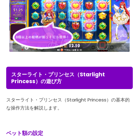
スターライト・プリンセス（Starlight
Princess）の遊び方
スターライト・プリンセス（Starlight Princess）の基本的
な操作方法を解説します。
ベット額の設定