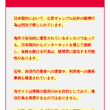
日本国内において、
公営ギャンブル以外の賭博行
為は刑法で禁じられています。
海外で合法的に運営されているオンカジであって
も、日本国内からインターネットを通じて接続
し、金銭を賭ける行為は、賭博罪に該当する可能
性があります。
近年、決済代行業者への捜査や、利用者への摘発
事例も報道されています。
当サイトは情報の提供のみを目的としており、違
法行為を推奨するものではありません。