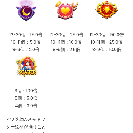
12~30個：15.0倍
12~30個：25.0倍
12~30個：50.0倍
10~11個：5.0倍
10~11個：10.0倍
10~11個：25.0倍
8~9個：2.0倍
8~9個：2.5倍
8~9個：10.0倍
6個：100倍
5個：5.0倍
4個：3.0倍
4つ以上のスキャッ
ター絵柄が揃うこと