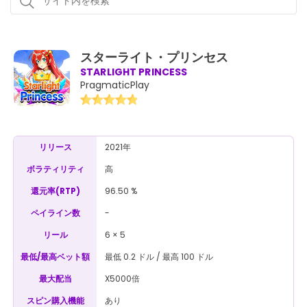
スターライト・プリンセス
STARLIGHT PRINCESS
PragmaticPlay
2021年
リリース
高
ボラティリティ
96.50 %
還元率(RTP)
-
ペイライン数
6 × 5
リール
最低 0.2 ドル / 最高 100 ドル
最低/最高ベット額
X5000倍
最大配当
あり
スピン購入機能