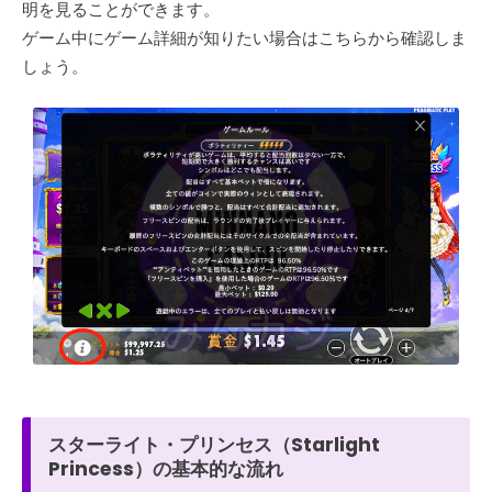
明を見ることができます。
ゲーム中にゲーム詳細が知りたい場合はこちらから確認しま
しょう。
スターライト・プリンセス（Starlight
Princess）の基本的な流れ