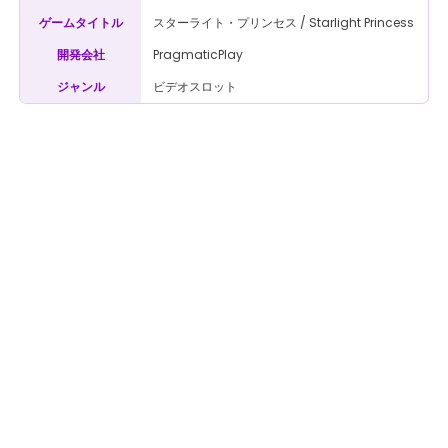
スターライト・プリンセス / Starlight Princess
ゲームタイトル
PragmaticPlay
開発会社
ビデオスロット
ジャンル