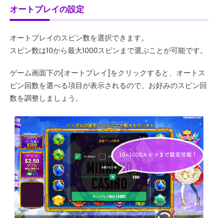
オートプレイの設定
オートプレイのスピン数を選択できます。
スピン数は10から最大1000スピンまで選ぶことが可能です。
ゲーム画面下の[オートプレイ]をクリックすると、オートス
ピン回数を選べる項目が表示されるので、お好みのスピン回
数を調整しましょう。