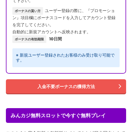
て下さい。
ユーザー登録の際に、『プロモーショ
ボーナスの貰い方
ン』項目欄にボーナスコードを入力してアカウント登録
を完了してください。
自動的に新規アカウントへ反映されます。
10日間
ボーナスの有効期限
※ 新規ユーザー登録されたお客様のみ受け取り可能で
す。
入金不要ボーナスの獲得方法
みんカジ無料スロットで今すぐ無料プレイ