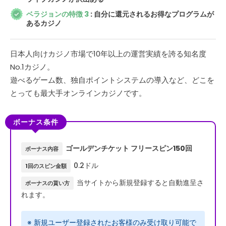
ベラジョンの特徴 3
: 自分に還元されるお得なプログラムが
あるカジノ
日本人向けカジノ市場で10年以上の運営実績を誇る知名度
No.1カジノ。
遊べるゲーム数、独自ポイントシステムの導入など、どこを
とっても最大手オンラインカジノです。
ゴールデンチケット フリースピン150回
ボーナス内容
0.2ドル
1回のスピン金額
当サイトから新規登録すると自動進呈さ
ボーナスの貰い方
れます。
※ 新規ユーザー登録されたお客様のみ受け取り可能で