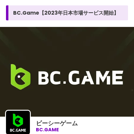
BC.Game【2023年日本市場サービス開始】
ビーシーゲーム
BC.GAME