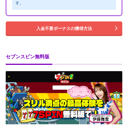
す。
入金不要ボーナスの獲得方法
セブンスピン無料版