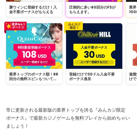
勝ウィンに登録するだけ！入
圧倒的に多い60回分のFSが
業界
金不要ボーナスがもらえる
もらえます。
10
ナス
みんカジ
業界No.1
ボーナス
限定！
特別新規登録ボーナス
入金不要ボーナス
108
30
USD
USD
ユーザー登録するだけ
ユーザー登録するだけ
業界トップのボーナス額！88
登録だけで
30ドル入金不要
遊雅
回分の無料スピンもついてく
ボーナス進呈
け
で
る
常に更新される最新版の業界トップを誇る『みんカジ限定
ボーナス』で最新カジノゲームを無料プレイから始めちゃい
ましょう！