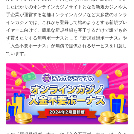
したばかりのオンラインカジノサイトとなる新規カジノや大
手企業が運営する老舗オンラインカジノなど大多数のオンラ
インカジノでは、これから登録して始めようとする新規プレ
イヤーに向けて、簡単な新規登録を完了するだけで誰でも必
ず貰えたりする無料ボーナスとして『新規登録ボーナス』や
『入金不要ボーナス』が無償で提供されるサービスを用意し
ています。