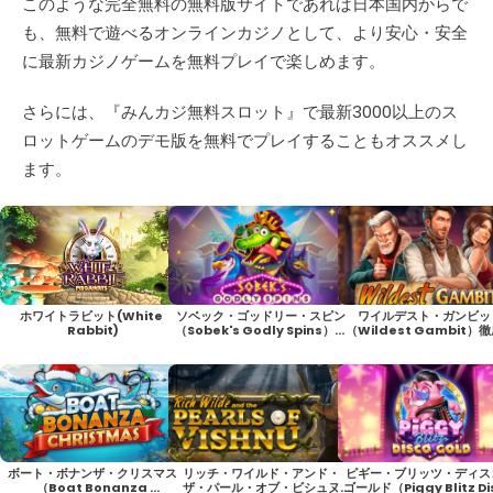
このような完全無料の無料版サイトであれば日本国内からで
も、無料で遊べるオンラインカジノとして、より安心・安全
に最新カジノゲームを無料プレイで楽しめます。
さらには、『みんカジ無料スロット』で最新3000以上のス
ロットゲームのデモ版を無料でプレイすることもオススメし
ます。
ホワイトラビット(White 
ソベック・ゴッドリー・スピン
ワイルデスト・ガンビッ
Rabbit)
（Sobek's Godly Spins）徹
（Wildest Gambit）
底解説！遊び方や攻略方法
説！遊び方や攻略方法
ボート・ボナンザ・クリスマス
リッチ・ワイルド・アンド・
ピギー・ブリッツ・ディス
（Boat Bonanza 
ザ・パール・オブ・ビシュヌ
ゴールド（Piggy Blitz Dis