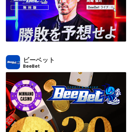
ビーベット
BeeBet