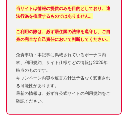
当サイトは情報の提供のみを目的としており、違
法行為を推奨するものではありません。
ご利用の際は、必ず居住国の法律を遵守し、ご自
身の完全な自己責任において判断してください。
免責事項：本記事に掲載されているボーナス内
容、利用規約、サイト仕様などの情報は2026年
時点のものです。
キャンペーン内容や運営方針は予告なく変更され
る可能性があります。
最新の情報は、必ず各公式サイトの利用規約をご
確認ください。