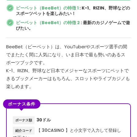
ビーベット（BeeBet）の特徴 1
: K-1、RIZIN、野球などの
スポーツベットを楽しみたい！
ビーベット（BeeBet）の特徴 2
: 最新のカジノゲームで遊
びたい。
BeeBet（ビーベット）は、YouTuberやスポーツ選手の間
でまたたく間に人気になり、いま日本で最も勢いのあるス
ポーツブックです。
K-1、RIZIN、野球など日本でメジャーなスポーツにベットで
きるブックメーカーはもちろん、スロットやライブカジノも
楽しめます。
30ドル
ボーナス額
【 30CASINO 】と小文字で入力して登録し
紹介コード