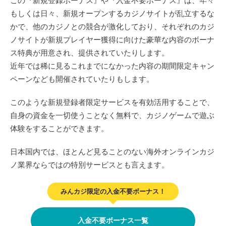
この『新規登録ボーナス』や『入金不要ボーナス』は、年々
もしくは日々、新規オープンするカジノサイトが乱立するな
かで、他のカジノとの競合が激化しており、それぞれのカジ
ノサイトが新規プレイヤー獲得に向けた豪華な内容のボーナ
ス特典が用意され、提供されていたりします。
近年では稀に見るこれまでになかった内容の期間限定キャン
ペーンなども開催されていたりもします。
このような新規登録者限定サービスを有効活用することで、
自身の資金を一切使うことなく無料で、カジノゲームで遊ぶ
体験をすることができます。
日本国内では、ほとんど見ることのない海外オンラインカジ
ノ業界ならではの特別サービスとも言えます。
みんカジ限定の入金不要ボーナス！
入金不要ボーナス一覧